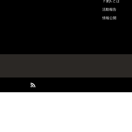
下妻JCとは
活動報告
情報公開
RSS