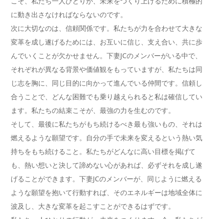
こそ、私たち一人ひとりが、未来をつくり上げるために積極的
に動き出さなければならないのです。
次に大切なのは、信頼関係です。私たちが力を合わせて大きな
変革を成し遂げるためには、お互いに信じ、支え合い、共に歩
んでいくことが欠かせません。下妻JCのメンバーがいる中で、
それぞれが異なる背景や価値観をもっていますが、私たちは同
じ志を胸に、同じ目的に向かって進んでいる仲間です。信頼し
合うことで、どんな困難でも乗り越えられると私は確信してい
ます。私たちの結束こそが、最強の力を生むのです。
そして、最後に私たちがもち続けるべき最も強いもの、それは
燃えるような願望です。自分の手で未来を変えるという熱い気
持ちをもち続けること。私たちがどんなに高い目標を掲げて
も、熱い想いと決して諦めない心があれば、必ずそれを成し遂
げることができます。下妻JCのメンバーが、同じように燃える
ような願望を抱いて行動すれば、そのエネルギーは地域全体に
波及し、大きな変革を起こすことができるはずです。