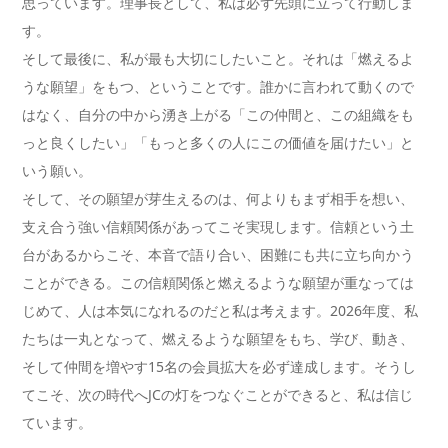
思っています。理事長として、私は必ず先頭に立って行動しま
す。
そして最後に、私が最も大切にしたいこと。それは「燃えるよ
うな願望」をもつ、ということです。誰かに言われて動くので
はなく、自分の中から湧き上がる「この仲間と、この組織をも
っと良くしたい」「もっと多くの人にこの価値を届けたい」と
いう願い。
そして、その願望が芽生えるのは、何よりもまず相手を想い、
支え合う強い信頼関係があってこそ実現します。信頼という土
台があるからこそ、本音で語り合い、困難にも共に立ち向かう
ことができる。この信頼関係と燃えるような願望が重なっては
じめて、人は本気になれるのだと私は考えます。2026年度、私
たちは一丸となって、燃えるような願望をもち、学び、動き、
そして仲間を増やす15名の会員拡大を必ず達成します。そうし
てこそ、次の時代へJCの灯をつなぐことができると、私は信じ
ています。