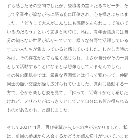
すら感じたその空間でしたが、登壇者の堂々たるスピーチ、そ
して卒業生が涙ながらに語る姿に圧倒され、心を揺さぶられま
した。「どうして大人がこんなにも感情をあらわにして泣いて
いるのだろう」という驚きと同時に、私は、青年会議所には自
分の知らない世界が広がっていて、様々な分野で活躍している
すごい人たちが集まっていると感じていました。しかし当時の
私は、その存在がとても遠く感じられ、まさか自分がその一員
として活動することになるとは想像もしていませんでした。
その後の懇親会では、厳粛な雰囲気とは打って変わって、仲間
同士の熱い交流が繰り広げられていました。真剣に活動する一
方で、心から楽しむ姿を見て、「JCって、近寄りがたく感じた
けれど、メリハリがはっきりとしていて自分にも何か得られる
ものがあるかも」と感じました。
そして2021年1月、再び先輩からJCへの声がかかりました。私
は、前回の参加から入会するかどうか踏ん切りがついていませ