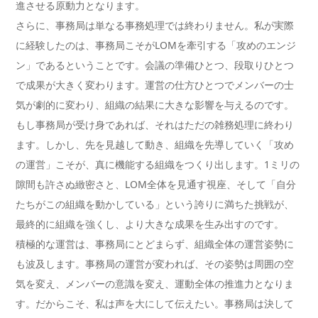
進させる原動力となります。
さらに、事務局は単なる事務処理では終わりません。私が実際
に経験したのは、事務局こそがLOMを牽引する「攻めのエンジ
ン」であるということです。会議の準備ひとつ、段取りひとつ
で成果が大きく変わります。運営の仕方ひとつでメンバーの士
気が劇的に変わり、組織の結果に大きな影響を与えるのです。
もし事務局が受け身であれば、それはただの雑務処理に終わり
ます。しかし、先を見越して動き、組織を先導していく「攻め
の運営」こそが、真に機能する組織をつくり出します。1ミリの
隙間も許さぬ緻密さと、LOM全体を見通す視座、そして「自分
たちがこの組織を動かしている」という誇りに満ちた挑戦が、
最終的に組織を強くし、より大きな成果を生み出すのです。
積極的な運営は、事務局にとどまらず、組織全体の運営姿勢に
も波及します。事務局の運営が変われば、その姿勢は周囲の空
気を変え、メンバーの意識を変え、運動全体の推進力となりま
す。だからこそ、私は声を大にして伝えたい。事務局は決して