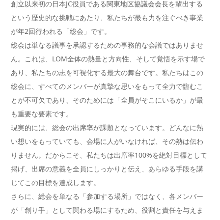
創立以来初の日本JC役員である関東地区協議会会長を輩出する
という歴史的な挑戦にあたり、私たちが最も力を注ぐべき事業
が年2回行われる「総会」です。
総会は単なる議事を承認するための事務的な会議ではありませ
ん。これは、LOM全体の熱量と方向性、そして覚悟を示す場で
あり、私たちの志を可視化する最大の舞台です。私たちはこの
総会に、すべてのメンバーが真摯な思いをもって全力で臨むこ
とが不可欠であり、そのためには「全員がそこにいるか」が最
も重要な要素です。
現実的には、総会の出席率が課題となっています。どんなに熱
い想いをもっていても、会場に人がいなければ、その熱は伝わ
りません。だからこそ、私たちは出席率100%を絶対目標として
掲げ、出席の意義を全員にしっかりと伝え、あらゆる手段を講
じてこの目標を達成します。
さらに、総会を単なる「参加する場所」ではなく、各メンバー
が「創り手」として関わる場にするため、役割と責任を与えま