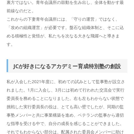
裏方ではない。青年会議所の鼓動を生み出し、全体を動かす最
前線なのだと。
これからの下妻青年会議所には、「守りの運営」ではなく、
「攻めの組織運営」が必要です。盤石な組織体制と、そこに込
める積極性と覚悟が、私たちを次なる大きな飛躍へと導きま
す。
JCが好きになるアカデミー育成特別塾の創設
私が入会した2021年度に、初めての試みとして監事塾が設立さ
れました。1月に入会し、3月には初めて行われた交流会で実行
委員長を務めることになりました。右も左もわからない状態で
挑戦した実行委員長の役は、とても高い壁でしたが、同期の監
事塾メンバーと共に事業構築を進め、ベテランの監事から適切
な指導を受ける中で、自分の成長を感じることができました。
それでもわからない部分は、配属された委員会メンバーに助け