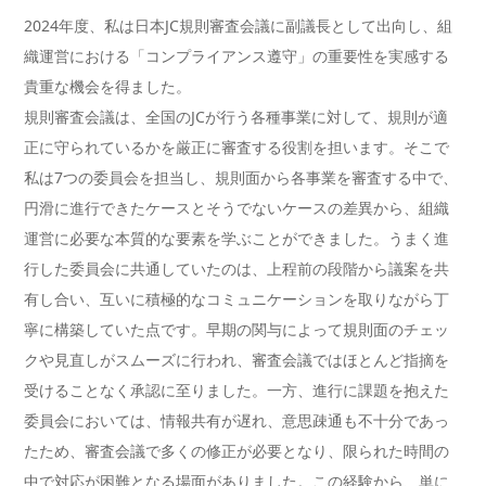
2024年度、私は日本JC規則審査会議に副議長として出向し、組
織運営における「コンプライアンス遵守」の重要性を実感する
貴重な機会を得ました。
規則審査会議は、全国のJCが行う各種事業に対して、規則が適
正に守られているかを厳正に審査する役割を担います。そこで
私は7つの委員会を担当し、規則面から各事業を審査する中で、
円滑に進行できたケースとそうでないケースの差異から、組織
運営に必要な本質的な要素を学ぶことができました。うまく進
行した委員会に共通していたのは、上程前の段階から議案を共
有し合い、互いに積極的なコミュニケーションを取りながら丁
寧に構築していた点です。早期の関与によって規則面のチェッ
クや見直しがスムーズに行われ、審査会議ではほとんど指摘を
受けることなく承認に至りました。一方、進行に課題を抱えた
委員会においては、情報共有が遅れ、意思疎通も不十分であっ
たため、審査会議で多くの修正が必要となり、限られた時間の
中で対応が困難となる場面がありました。この経験から、単に