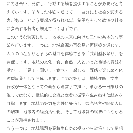
に向き合い、発信し、行動する場を提供することが必要だと考
えています。そうした体験を通じて、「自分にも社会を変える
力がある」という実感が得られれば、希望をもって政治や社会
に参画する若者が増えていくはずです。
このような現実に対し、地域の未来に向けた二つの具体的な事
業を行います。一つは、地域資源の再発見と再構築を通じて、
人々のつながりとまちの魅力を体感できる「共創型お祭り」を
開催します。地域の文化、食、自然、人といった地域の資源を
活かし、「見て・聞いて・食べて・感じる」五感で楽しめる体
験型事業として開催します。このお祭りは、地域住民、学生、
行政が一体となって企画から運営まで担い、単なる一日限りの
催しではなく、継続的に交流と定着の循環を生み出す仕組みを
目指します。地域の魅力を内外に発信し、観光誘客や関係人口
の増加、地域内の経済活性化、そして地域愛の醸成につながる
ことが期待されます。
もう一つは、地域課題を高校生自身の視点から政策として構想