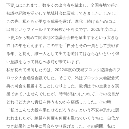
下妻JCはこれまで、数多くの出向者を輩出し、全国各地で得た
知識や経験を活かして地域社会に貢献してきました。しかし、
この先、私たちが更なる成長を遂げ、進化し続けるためには、
出向というフィールドでの経験が不可欠です。2026年度には、
下妻JCから初めて関東地区協議会会長を輩出するという大きな
節目の年を迎えます。この年を「自分もその一員として挑戦す
る年」と捉え、誰一人として出向を避けてはならないという強
い意識をもって挑むべき時が来ています。
私が初めて出向したのは、2022年度の茨城ブロック協議会のブ
ロック大会連絡会議でした。そこで、私はブロック大会記念式
典の司会を担当することになりました。最初はその重要さを実
感できていませんでしたが、時間が経つにつれて、その役目が
どれほど大きな責任を伴うものかを痛感しました。その時、
「私はこんな大役を果たせるだろうか」という不安や恐れに襲
われましたが、練習を何度も何度も重ねていくうちに、自信が
つき結果的に無事に司会をやり遂げました。その瞬間、私は