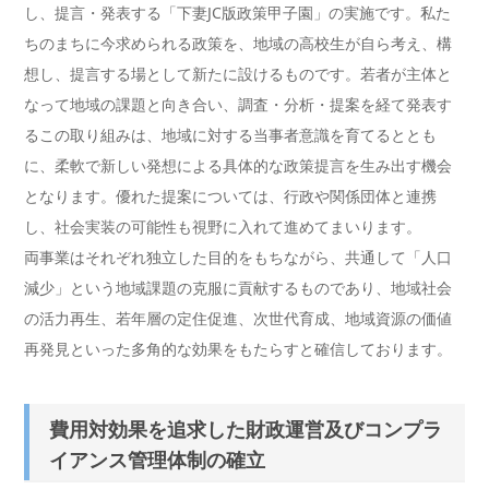
し、提言・発表する「下妻JC版政策甲子園」の実施です。私た
ちのまちに今求められる政策を、地域の高校生が自ら考え、構
想し、提言する場として新たに設けるものです。若者が主体と
なって地域の課題と向き合い、調査・分析・提案を経て発表す
るこの取り組みは、地域に対する当事者意識を育てるととも
に、柔軟で新しい発想による具体的な政策提言を生み出す機会
となります。優れた提案については、行政や関係団体と連携
し、社会実装の可能性も視野に入れて進めてまいります。
両事業はそれぞれ独立した目的をもちながら、共通して「人口
減少」という地域課題の克服に貢献するものであり、地域社会
の活力再生、若年層の定住促進、次世代育成、地域資源の価値
再発見といった多角的な効果をもたらすと確信しております。
費用対効果を追求した財政運営及びコンプラ
イアンス管理体制の確立