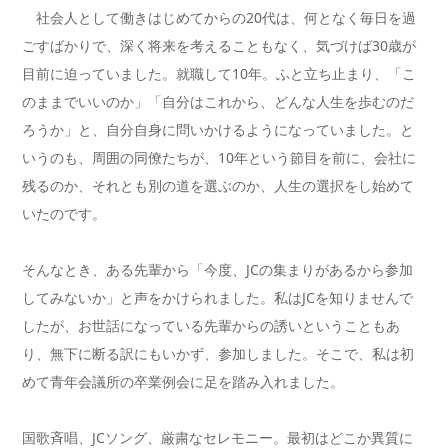
社会人として働きはじめてからの20代は、何となく毎日を過
ごすばかりで、深く将来を考えることもなく、気づけば30歳が
目前に迫っていました。就職して10年。ふと立ち止まり、「こ
のままでいいのか」「自分はこれから、どんな人生を歩むのだ
ろうか」と、自分自身に問いかけるようになっていました。と
いうのも、周囲の同僚たちが、10年という節目を前に、会社に
残るのか、それとも別の道を選ぶのか、人生の選択をし始めて
いたのです。
そんなとき、ある先輩から「今度、JCの集まりがあるから参加
してみないか」と声をかけられました。私はJCを知りませんで
したが、お世話になっている先輩からの誘いということもあ
り、無下に断る訳にもいかず、参加しました。そこで、私は初
めて青年会議所の卒業例会に足を踏み入れました。
国歌斉唱、JCソング、厳粛なセレモニー。最初はどこか異質に