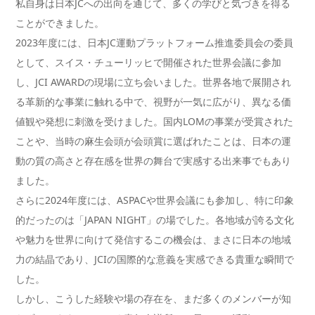
私自身は日本JCへの出向を通じて、多くの学びと気づきを得る
ことができました。
2023年度には、日本JC運動プラットフォーム推進委員会の委員
として、スイス・チューリッヒで開催された世界会議に参加
し、JCI AWARDの現場に立ち会いました。世界各地で展開され
る革新的な事業に触れる中で、視野が一気に広がり、異なる価
値観や発想に刺激を受けました。国内LOMの事業が受賞された
ことや、当時の麻生会頭が会頭賞に選ばれたことは、日本の運
動の質の高さと存在感を世界の舞台で実感する出来事でもあり
ました。
さらに2024年度には、ASPACや世界会議にも参加し、特に印象
的だったのは「JAPAN NIGHT」の場でした。各地域が誇る文化
や魅力を世界に向けて発信するこの機会は、まさに日本の地域
力の結晶であり、JCIの国際的な意義を実感できる貴重な瞬間で
した。
しかし、こうした経験や場の存在を、まだ多くのメンバーが知