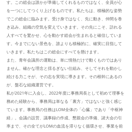
す。この総会は誰かが準備してくれるものではなく、全員が心
を一つにしてつくり上げるものです。私たちは、積極的な姿勢
でこの総会に臨みます。受け身ではなく、先に動き、仲間を巻
き込み、組織の空気を変えていきます。その先にこそ、訪れる
人すべてを驚かせ、心を動かす総会が生まれると確信していま
す。今までにない景色を、誰よりも積極的に、確実に目指して
いきます。私たちはこの総会にすべてを懸けます。
また、青年会議所の運動は、単に情熱だけで動くものではあり
ません。確かな理念と揺るぎない仕組み、そしてそれを動かし
続ける力こそが、その志を実現に導きます。その根幹にあるの
が、盤石な組織運営です。
私が2021年に入会し、2022年度に事務局長として初めて理事を
務めた経験から、事務局は単なる「裏方」ではないと強く感じ
ています。事務局の任務はLOM全体の「心臓」であり「中枢神
経」。会議の設営、議事録の作成、懇親会の準備、諸大会の引
率まで、その全てがLOMの血流を滞りなく循環させ、事業を前