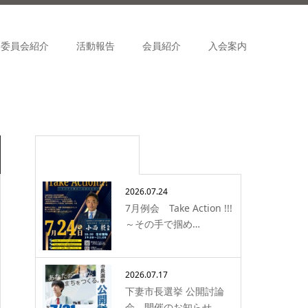
委員会紹介
活動報告
会員紹介
入会案内
最近の記事
2026.07.24
7月例会 Take Action !!!
～その手で掴め…
2026.07.17
下妻市長選挙 公開討論
会 開催のお知らせ