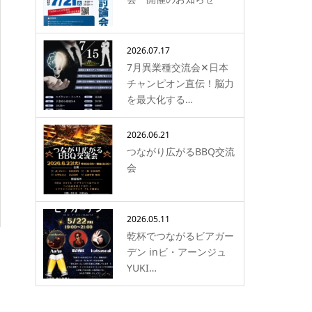
2026.07.17
7月異業種交流会✕日本
チャンピオン直伝！脳力
を最大化する…
2026.06.21
つながり広がるBBQ交流
会
2026.05.11
乾杯でつながるビアガー
デン inビ・アーンジュ
YUKI…