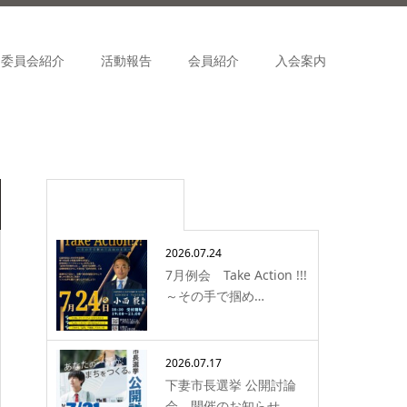
委員会紹介
活動報告
会員紹介
入会案内
最近の記事
2026.07.24
7月例会 Take Action !!!
～その手で掴め…
2026.07.17
下妻市長選挙 公開討論
会 開催のお知らせ