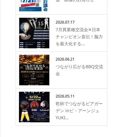
2026.07.17
7月異業種交流会✕日本
チャンピオン直伝！脳力
を最大化する…
2026.06.21
つながり広がるBBQ交流
会
2026.05.11
乾杯でつながるビアガー
デン inビ・アーンジュ
YUKI…