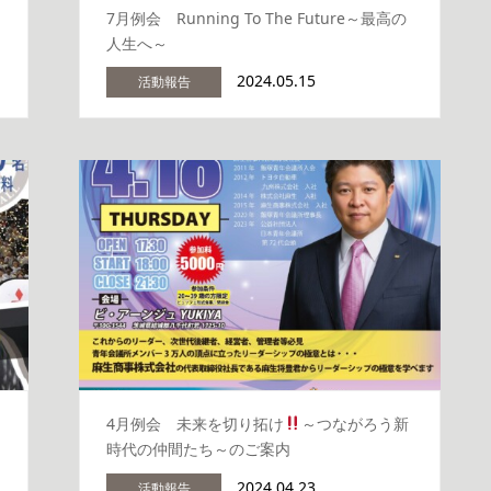
7月例会 Running To The Future～最高の
人生へ～
2024.05.15
活動報告
4月例会 未来を切り拓け
～つながろう新
時代の仲間たち～のご案内
2024.04.23
活動報告